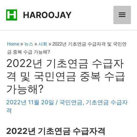
콘
메
HAROOJAY
텐
츠
인
로
메
Home
»
뉴스
»
사회
»
2022년 기초연금 수급자격 및 국민연
건
금 중복 수급 가능해?
너
뉴
2022년 기초연금 수급자
뛰
격 및 국민연금 중복 수급
기
가능해?
2022년 11월 20일
/
국민연금
,
기초연금 수급자
격
2022년 기초연금 수급자격