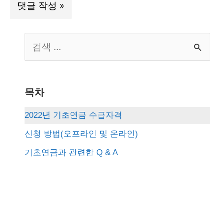
S
e
a
r
목차
c
2022년 기초연금 수급자격
h
신청 방법(오프라인 및 온라인)
f
기초연금과 관련한 Q & A
o
r
: