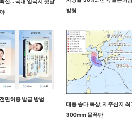
확산… 국내 입국시 첫날
발령
야
전면허증 발급 방법
태풍 송다 북상, 제주산지 최
300mm 물폭탄