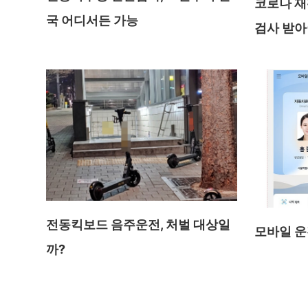
코로나 재
국 어디서든 가능
검사 받아
전동킥보드 음주운전, 처벌 대상일
모바일 운
까?