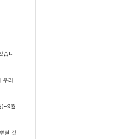
 있습니
서 우리
월)~9월
 뿌릴 것