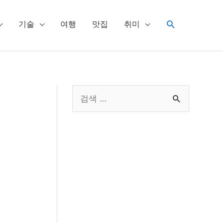
검
기술
여행
맛집
취미
색
S
e
a
r
c
h
f
o