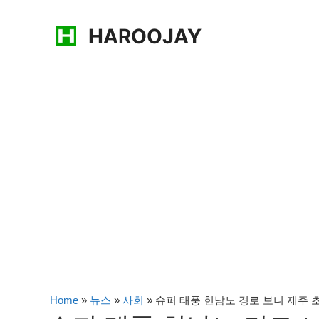
콘
HAROOJAY
텐
츠
로
건
너
뛰
기
Home
»
뉴스
»
사회
»
슈퍼 태풍 힌남노 경로 보니 제주 