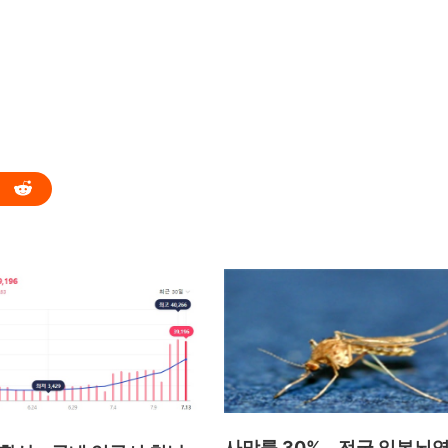
사망률 30%… 전국 일본뇌