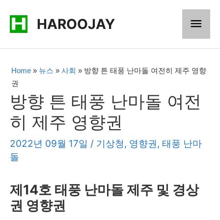
콘
메
HAROOJAY
텐
츠
인
로
메
Home
»
뉴스
»
사회
»
방향 튼 태풍 난마돌 여전히 제주 영향
건
권
너
뉴
방향 튼 태풍 난마돌 여전
뛰
히 제주 영향권
기
2022년 09월 17일
/
기상청
,
영향권
,
태풍 난마
돌
제14호 태풍 난마돌 제주 및 경상
권 영향권