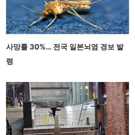
사망률 30%… 전국 일본뇌염 경보 발
령