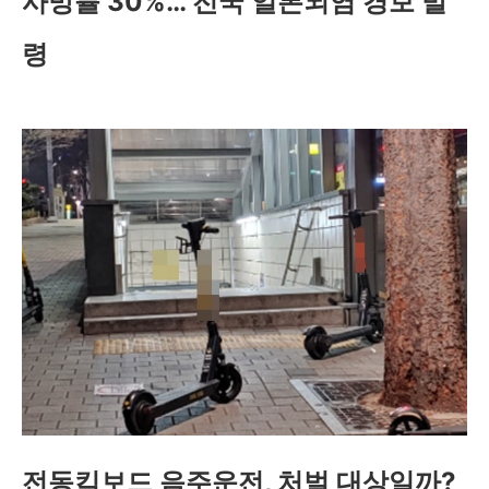
사망률 30%… 전국 일본뇌염 경보 발
령
전동킥보드 음주운전, 처벌 대상일까?