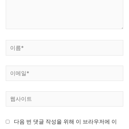
세
요...
이
름
*
이
메
일
웹
*
사
이
다음 번 댓글 작성을 위해 이 브라우저에 이
트