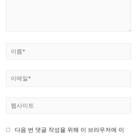
세
요...
이
름
*
이
메
일
웹
*
사
이
다음 번 댓글 작성을 위해 이 브라우저에 이
트