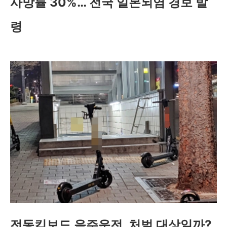
사망률 30%… 전국 일본뇌염 경보 발
령
전동킥보드 음주운전, 처벌 대상일까?