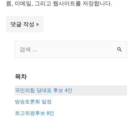
름, 이메일, 그리고 웹사이트를 저장합니다.
S
e
a
r
목차
c
국민의힘 당대표 후보 4인
h
방송토론회 일정
f
최고위원후보 8인
o
r