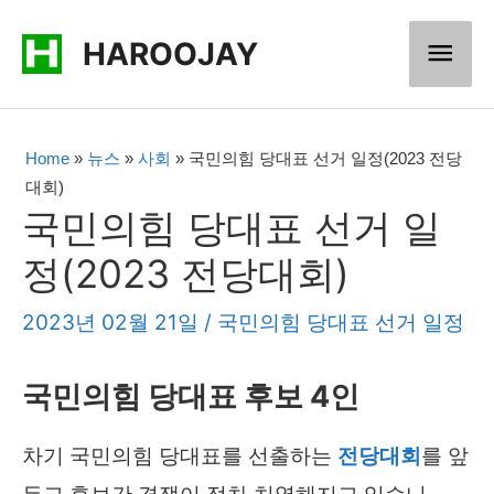
콘
메
HAROOJAY
텐
츠
인
로
메
Home
»
뉴스
»
사회
»
국민의힘 당대표 선거 일정(2023 전당
건
대회)
너
뉴
국민의힘 당대표 선거 일
뛰
정(2023 전당대회)
기
2023년 02월 21일
/
국민의힘 당대표 선거 일정
국민의힘 당대표 후보 4인
차기 국민의힘 당대표를 선출하는
전당대회
를 앞